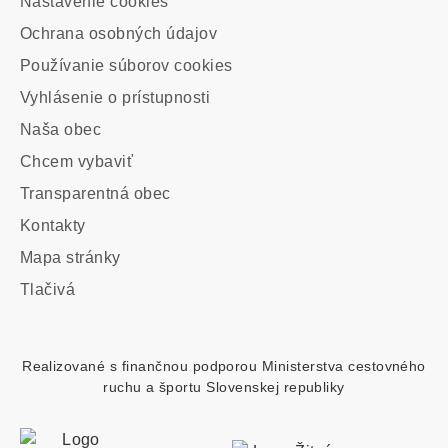
Nastavenie cookies
-
Ochrana osobných údajov
odkazy
Používanie súborov cookies
Vyhlásenie o prístupnosti
Main
Naša obec
navigation
Chcem vybaviť
Transparentná obec
Kontakty
Footer
Mapa stránky
custom
Tlačivá
menu
Realizované s finančnou podporou Ministerstva cestovného
ruchu a športu Slovenskej republiky