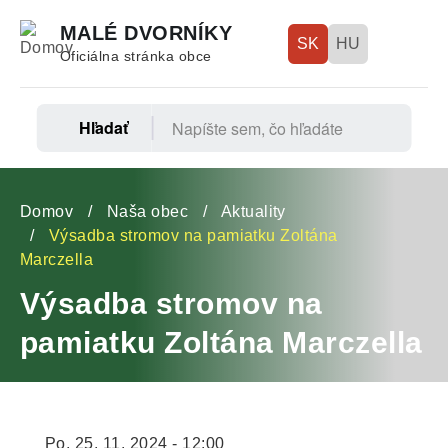
Skočiť
MALÉ DVORNÍKY
na
SK
HU
Oficiálna stránka obce
hlavný
obsah
Hľadať
Fő
navigáció
Omrvinka
Domov
Naša obec
Aktuality
Výsadba stromov na pamiatku Zoltána
Marczella
Výsadba stromov na
pamiatku Zoltána Marczella
Po, 25. 11. 2024 - 12:00