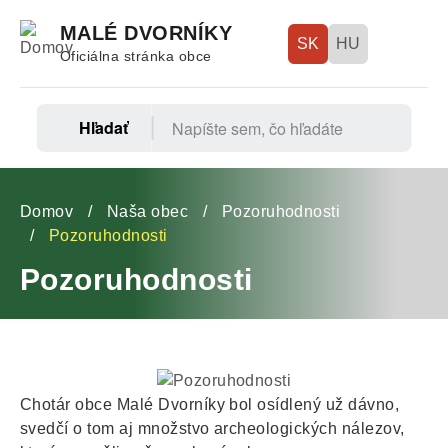
Skočiť
MALÉ DVORNÍKY
na
SK
HU
Oficiálna stránka obce
hlavný
obsah
Hľadať
Fő
navigáció
Omrvinka
Domov
Naša obec
Pozoruhodnosti
Pozoruhodnosti
Pozoruhodnosti
Chotár obce Malé Dvorníky bol osídlený už dávno,
svedčí o tom aj množstvo archeologických nálezov,