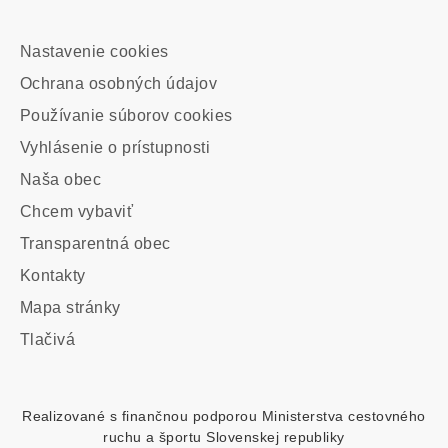
Footer
Nastavenie cookies
-
Ochrana osobných údajov
odkazy
Používanie súborov cookies
Vyhlásenie o prístupnosti
Main
Naša obec
navigation
Chcem vybaviť
Transparentná obec
Kontakty
Footer
Mapa stránky
custom
Tlačivá
menu
Realizované s finančnou podporou Ministerstva cestovného
ruchu a športu Slovenskej republiky