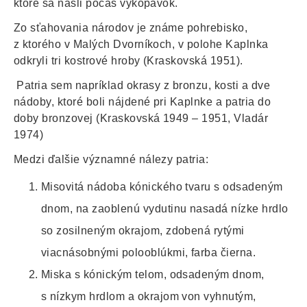
ktoré sa našli počas vykopávok.
Zo sťahovania národov je známe pohrebisko,
z ktorého v Malých Dvorníkoch, v polohe Kaplnka
odkryli tri kostrové hroby (Kraskovská 1951).
Patria sem napríklad okrasy z bronzu, kosti a dve
nádoby, ktoré boli nájdené pri Kaplnke a patria do
doby bronzovej (Kraskovská 1949 – 1951, Vladár
1974)
Medzi ďalšie významné nálezy patria:
Misovitá nádoba kónického tvaru s odsadeným
dnom, na zaoblenú vydutinu nasadá nízke hrdlo
so zosilneným okrajom, zdobená rytými
viacnásobnými polooblúkmi, farba čierna.
Miska s kónickým telom, odsadeným dnom,
s nízkym hrdlom a okrajom von vyhnutým,