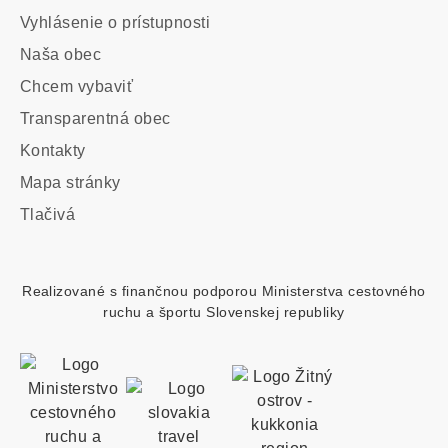
Vyhlásenie o prístupnosti
Main
Naša obec
navigation
Chcem vybaviť
Transparentná obec
Kontakty
Footer
Mapa stránky
custom
Tlačivá
menu
Realizované s finančnou podporou Ministerstva cestovného
ruchu a športu Slovenskej republiky