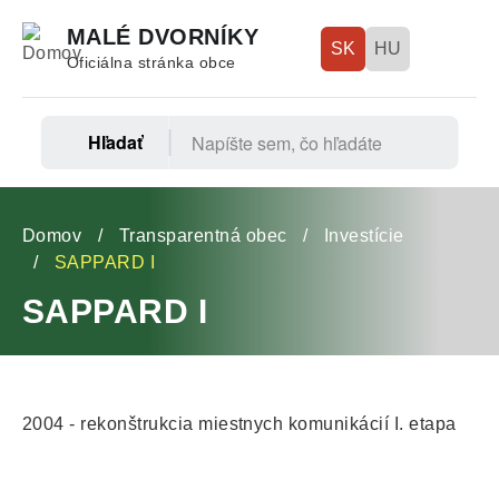
Skočiť
MALÉ DVORNÍKY
na
SK
HU
Oficiálna stránka obce
hlavný
obsah
Hľadať
Fő
navigáció
Omrvinka
Domov
Transparentná obec
Investície
SAPPARD I
SAPPARD I
2004 - rekonštrukcia miestnych komunikácií I. etapa