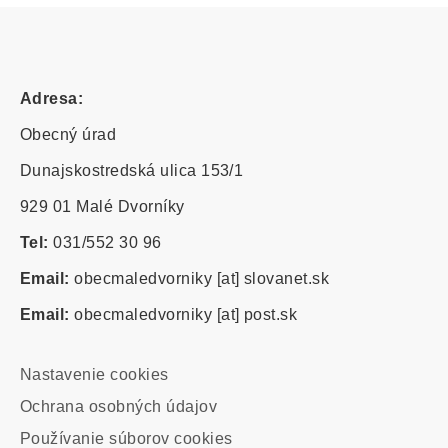
Adresa:
Obecný úrad
Dunajskostredská ulica 153/1
929 01 Malé Dvorníky
Tel:
031/552 30 96
Email:
obecmaledvorniky
[at]
slovanet.sk
Email:
obecmaledvorniky
[at]
post.sk
Footer
Nastavenie cookies
-
Ochrana osobných údajov
odkazy
Používanie súborov cookies