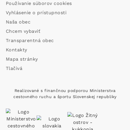
Používanie súborov cookies
Vyhlásenie o prístupnosti
Main
Naša obec
navigation
Chcem vybaviť
Transparentná obec
Kontakty
Footer
Mapa stránky
custom
Tlačivá
menu
Realizované s finančnou podporou Ministerstva
cestovného ruchu a športu Slovenskej republiky