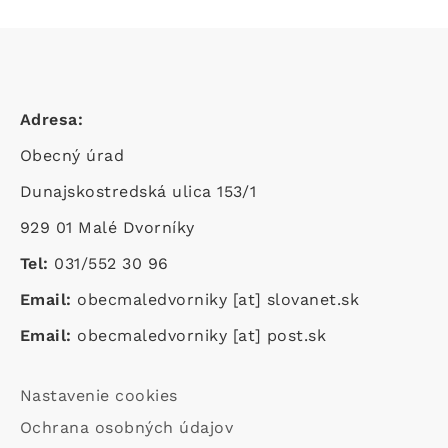
Adresa:
Obecný úrad
Dunajskostredská ulica 153/1
929 01 Malé Dvorníky
Tel:
031/552 30 96
Email:
obecmaledvorniky
[at]
slovanet.sk
Email:
obecmaledvorniky
[at]
post.sk
Footer
Nastavenie cookies
-
Ochrana osobných údajov
odkazy