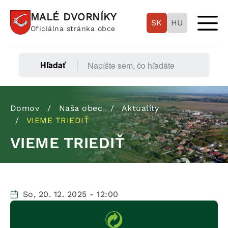
Skočiť
MALÉ DVORNÍKY
na
SK
HU
Oficiálna stránka obce
hlavný
obsah
Hľadať
Fő
navigáció
Omrvinka
Domov
Naša obec
Aktuality
VIEME TRIEDIŤ
VIEME TRIEDIŤ
So, 20. 12. 2025 - 12:00