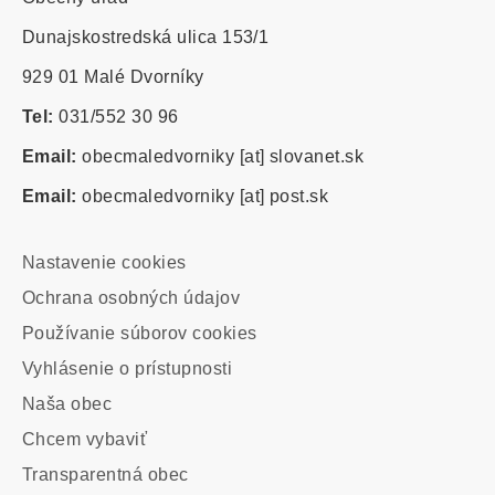
Dunajskostredská ulica 153/1
929 01 Malé Dvorníky
Tel:
031/552 30 96
Email:
obecmaledvorniky
[at]
slovanet.sk
Email:
obecmaledvorniky
[at]
post.sk
Footer
Nastavenie cookies
-
Ochrana osobných údajov
odkazy
Používanie súborov cookies
Vyhlásenie o prístupnosti
Main
Naša obec
navigation
Chcem vybaviť
Transparentná obec