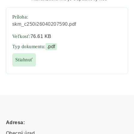
Príloha:
skm_c250i26040207590.pdf
Veľkosť:
76.61 KB
Typ dokumentu:
.pdf
Stiahnuť
Adresa:
Obecný úrad