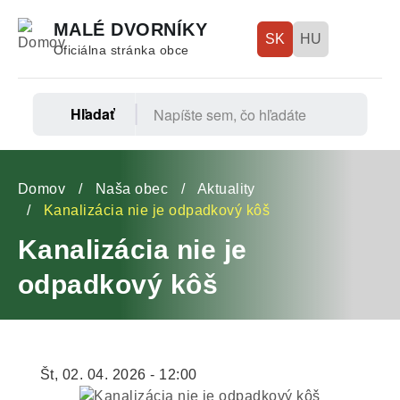
Skočiť
MALÉ DVORNÍKY
na
SK
HU
Oficiálna stránka obce
hlavný
obsah
Hľadať
Fő
navigáció
Omrvinka
Domov
Naša obec
Aktuality
Kanalizácia nie je odpadkový kôš
Kanalizácia nie je
odpadkový kôš
Št, 02. 04. 2026 - 12:00