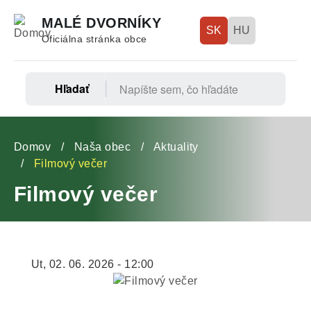
Skočiť
MALÉ DVORNÍKY
na
SK
HU
Oficiálna stránka obce
hlavný
obsah
Hľadať
Fő
navigáció
Omrvinka
Domov
Naša obec
Aktuality
Filmový večer
Filmový večer
Ut, 02. 06. 2026 - 12:00