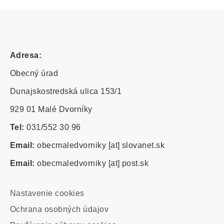
Adresa:
Obecný úrad
Dunajskostredská ulica 153/1
929 01 Malé Dvorníky
Tel:
031/552 30 96
Email:
obecmaledvorniky
[at]
slovanet.sk
Email:
obecmaledvorniky
[at]
post.sk
Footer
Nastavenie cookies
-
Ochrana osobných údajov
odkazy