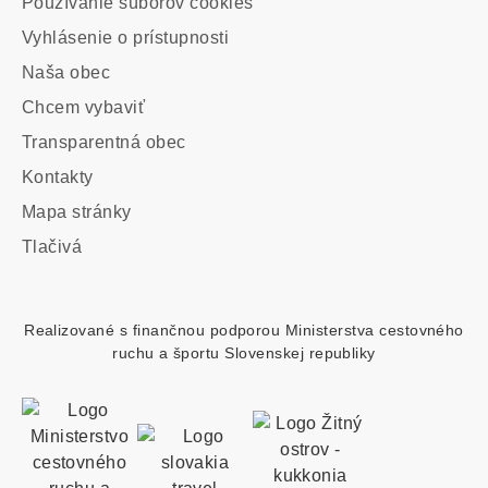
Používanie súborov cookies
Vyhlásenie o prístupnosti
Main
Naša obec
navigation
Chcem vybaviť
Transparentná obec
Kontakty
Footer
Mapa stránky
custom
Tlačivá
menu
Realizované s finančnou podporou Ministerstva cestovného
ruchu a športu Slovenskej republiky